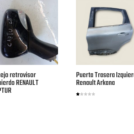
ejo retrovisor
Puerta Trasera Izquier
uierdo RENAULT
Renault Arkana
PTUR
V
al
or
ad
o
co
n
1.
00
de