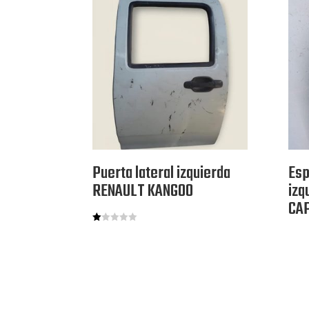
Puerta lateral izquierda
Esp
RENAULT KANGOO
izq
CA
V
al
or
ad
o
co
n
1.
00
de