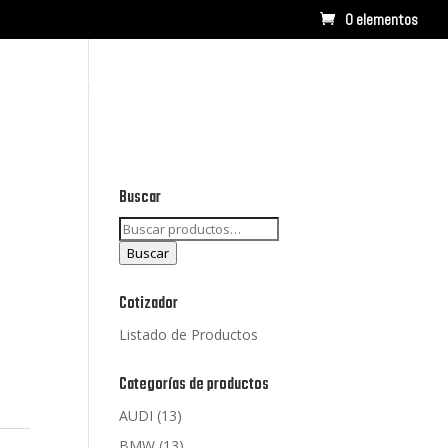
0 elementos
RCAS
CONTACTO
LISTADO DE PRODUCTOS
Buscar
Buscar
por:
Buscar
Cotizador
Listado de Productos
Categorías de productos
AUDI
(13)
BMW
(13)