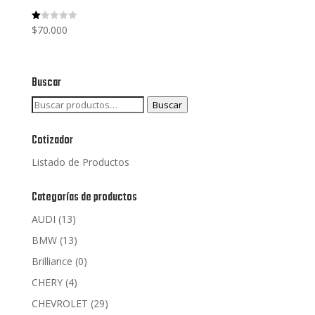
$
70.000
V
al
or
ad
o
co
Buscar
n
1.
00
Buscar
Buscar
de
5
por:
Cotizador
Listado de Productos
Categorías de productos
AUDI
(13)
BMW
(13)
Brilliance
(0)
CHERY
(4)
CHEVROLET
(29)