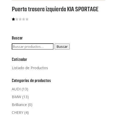
Puerta trasera izquierda KIA SPORTAGE
V
al
or
ad
o
Buscar
co
n
Buscar
Buscar
1.
00
por:
de
5
Cotizador
Listado de Productos
Categorías de productos
AUDI
(13)
BMW
(13)
Brilliance
(0)
CHERY
(4)