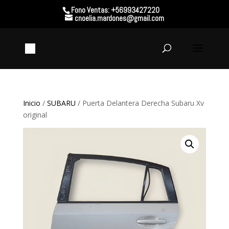
Fono Ventas: +56993427220
cnoelia.mardones@gmail.com
Inicio
/
SUBARU
/ Puerta Delantera Derecha Subaru Xv
original