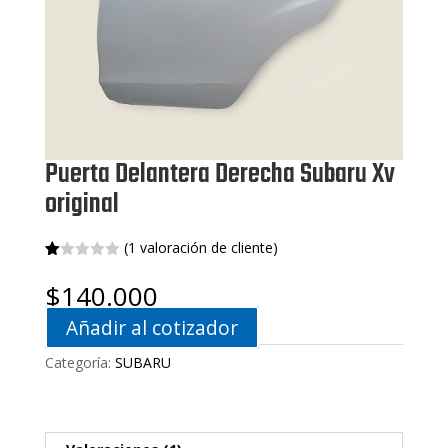
Puerta Delantera Derecha Subaru Xv
original
(
1
valoración de cliente)
Va
1
lo
$
140.000
ra
do
Añadir al cotizador
co
n
1.
Categoría:
SUBARU
00
de
5
en
ba
s