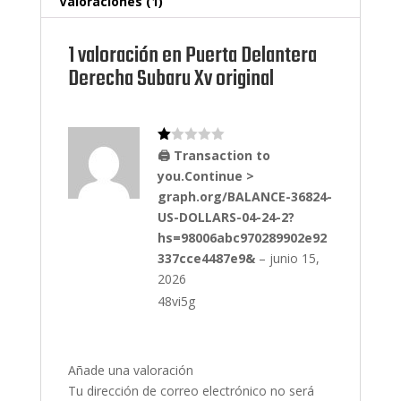
Valoraciones (1)
e
a
va
lo
1 valoración en
Puerta Delantera
ra
ci
Derecha Subaru Xv original
ón
de
un
cli
en
te
Va
🖨 Transaction to
lo
you.Continue >
ra
do
graph.org/BALANCE-36824-
co
n
US-DOLLARS-04-24-2?
1
hs=98006abc970289902e92
de
5
337cce4487e9&
–
junio 15,
2026
48vi5g
Añade una valoración
Tu dirección de correo electrónico no será