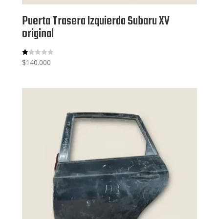
Puerta Trasera Izquierda Subaru XV
original
$
140.000
V
al
or
ad
o
co
n
1.
00
de
5