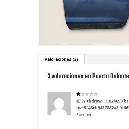
Valoraciones (3)
3 valoraciones en
Puerta Delante
Va
💵 Withdraw +1,824690 b
lo
hs=5f48cb9437882a31d66
ra
do
6wmmir
co
n
1
de