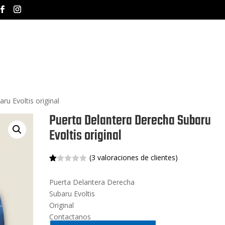
INICIO
NOSOTROS
MA
u Evoltis original
Puerta Delantera Derecha Subaru
Evoltis original
(
3
valoraciones de clientes)
Va
3
lo
Puerta Delantera Derecha
ra
do
Subaru Evoltis
co
n
Original
1.
Contactanos
00
de