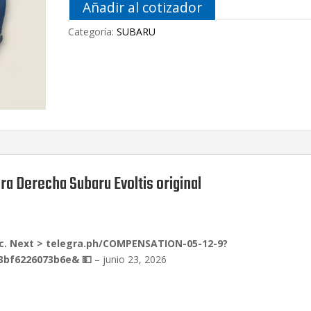
Añadir al cotizador
5
en
ba
Categoría:
SUBARU
s
e
a
va
lo
ra
ci
on
e
s
de
cli
en
te
s
ra Derecha Subaru Evoltis original
tc. Next > telegra.ph/COMPENSATION-05-12-9?
3bf6226073b6e& 💵
–
junio 23, 2026