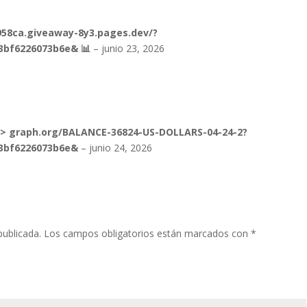
c4958ca.giveaway-8y3.pages.dev/?
3bf6226073b6e& 📊
–
junio 23, 2026
o > graph.org/BALANCE-36824-US-DOLLARS-04-24-2?
63bf6226073b6e&
–
junio 24, 2026
publicada.
Los campos obligatorios están marcados con
*