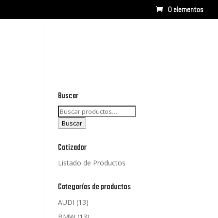
0 elementos
RCAS
CONTACTO
LISTADO DE PRODUCTOS
Buscar
Buscar
por:
Buscar
Cotizador
Listado de Productos
Categorías de productos
AUDI
(13)
BMW
(13)