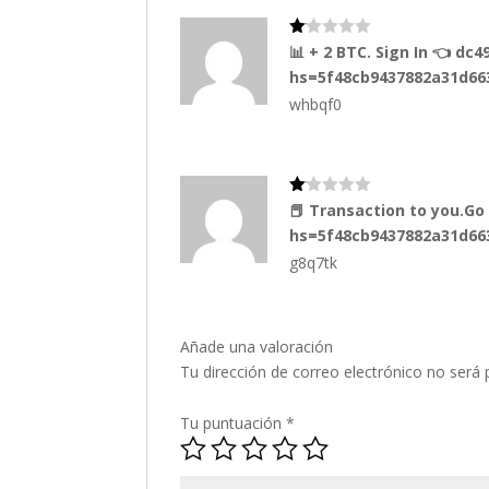
5
Va
📊 + 2 BTC. Sign In 👈 d
lo
hs=5f48cb9437882a31d66
ra
do
whbqf0
co
n
1
de
5
Va
📕 Transaction to you.G
lo
hs=5f48cb9437882a31d6
ra
do
g8q7tk
co
n
1
de
5
Añade una valoración
Tu dirección de correo electrónico no será 
Tu puntuación
*