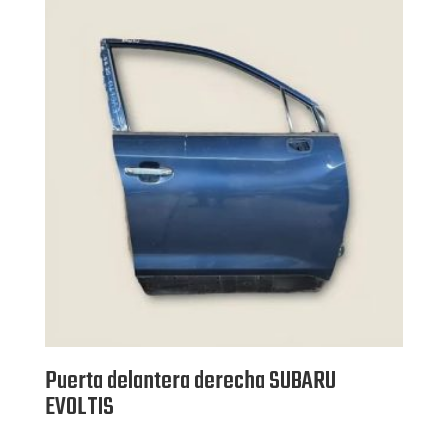
n
1.
00
de
5
Puerta delantera derecha SUBARU
EVOLTIS