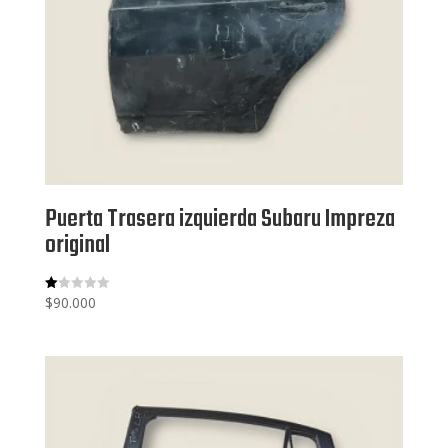
Puerta Trasera izquierda Subaru Impreza
original
$
90.000
V
al
or
ad
o
co
n
1.
00
de
5