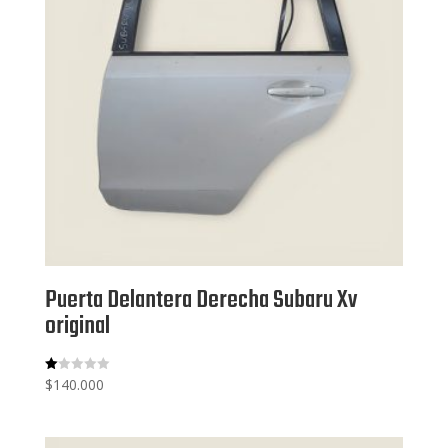
Puerta Delantera Derecha Subaru Xv
original
$
140.000
V
al
or
ad
o
co