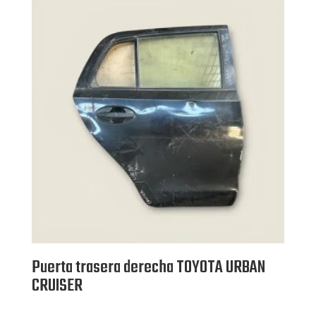
n
1.
00
de
5
Puerta trasera derecha TOYOTA URBAN
CRUISER