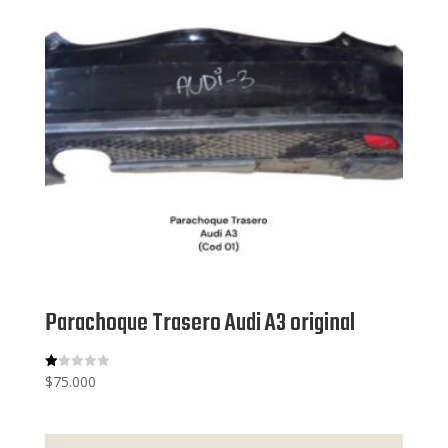
Parachoque Trasero Audi A3 original
$
75.000
V
al
or
ad
o
co