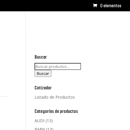
0 elementos
RCAS
CONTACTO
LISTADO DE PRODUCTOS
Buscar
Buscar
por:
Buscar
Cotizador
Listado de Productos
Categorías de productos
AUDI
(13)
BMW
(13)