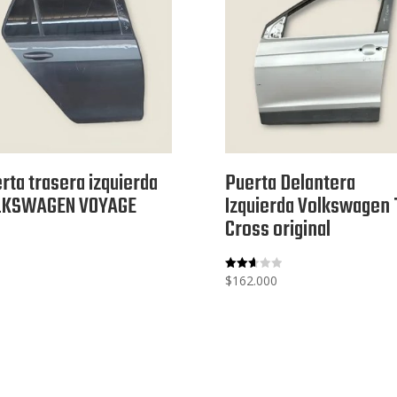
rta trasera izquierda
Puerta Delantera
LKSWAGEN VOYAGE
Izquierda Volkswagen 
Cross original
$
162.000
Valora
do
con
2.65
de 5