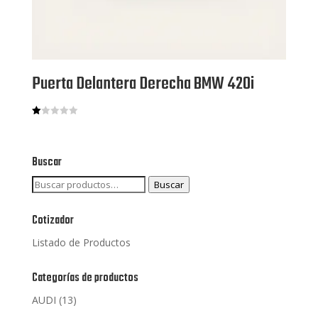
Puerta Delantera Derecha BMW 420i
V
al
or
ad
o
Buscar
co
n
Buscar
Buscar
1.
00
por:
de
5
Cotizador
Listado de Productos
Categorías de productos
AUDI
(13)