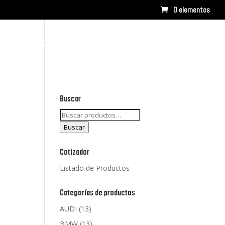
0 elementos
RCAS
CONTACTO
LISTADO DE PRODUCTOS
Buscar
Buscar
por:
Buscar
Cotizador
Listado de Productos
Categorías de productos
AUDI
(13)
BMW
(13)