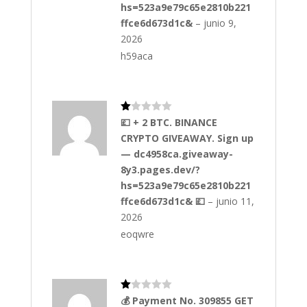
5
hs=523a9e79c65e2810b221
ffce6d673d1c&
–
junio 9,
2026
h59aca
Va
💷 + 2 BTC. BINANCE
lo
CRYPTO GIVEAWAY. Sign up
ra
do
— dc4958ca.giveaway-
co
n
8y3.pages.dev/?
1
hs=523a9e79c65e2810b221
de
5
ffce6d673d1c& 💷
–
junio 11,
2026
eoqwre
Va
💰 Payment No. 309855 GET