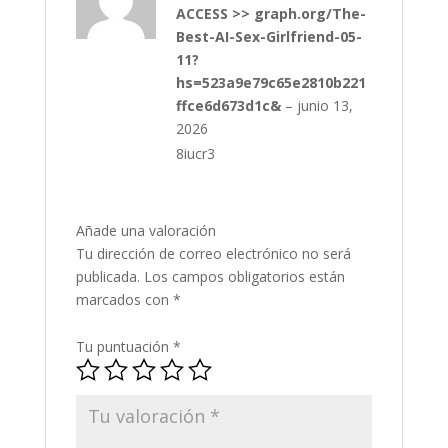
lo
ACCESS >> graph.org/The-
ra
do
Best-AI-Sex-Girlfriend-05-
co
n
11?
1
hs=523a9e79c65e2810b221
de
5
ffce6d673d1c&
–
junio 13,
2026
8iucr3
Añade una valoración
Tu dirección de correo electrónico no será
publicada.
Los campos obligatorios están
marcados con
*
Tu puntuación
*