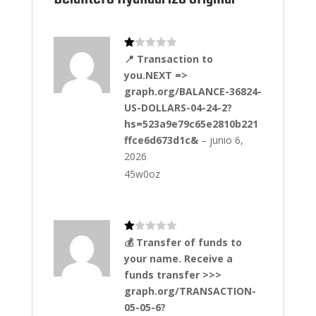
e
s
de
cli
en
Va
📍 Transaction to
te
lo
s
you.NEXT =>
ra
do
graph.org/BALANCE-36824-
co
n
US-DOLLARS-04-24-2?
1
hs=523a9e79c65e2810b221
de
5
ffce6d673d1c&
–
junio 6,
2026
45w0oz
Va
💰 Transfer of funds to
lo
your name. Receive a
ra
do
funds transfer >>>
co
n
graph.org/TRANSACTION-
1
05-05-6?
de