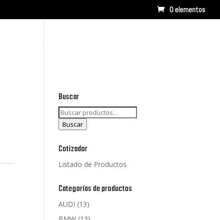
0 elementos
RCAS
CONTACTO
LISTADO DE PRODUCTOS
Buscar
Buscar
por:
Buscar
Cotizador
Listado de Productos
Categorías de productos
AUDI
(13)
BMW
(13)