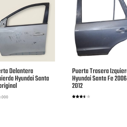
rta Delantera
Puerta Trasera Izquier
uierda Hyundai Santa
Hyundai Santa Fe 2006 
original
2012
.000
Valorado
con
3.50
de 5