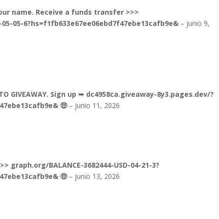
your name. Receive a funds transfer >>>
-05-05-6?hs=f1fb633e67ee06ebd7f47ebe13cafb9e&
–
junio 9,
PTO GIVEAWAY. Sign up ➥ dc4958ca.giveaway-8y3.pages.dev/?
f47ebe13cafb9e& 🤑
–
junio 11, 2026
->> graph.org/BALANCE-3682444-USD-04-21-3?
f47ebe13cafb9e& 🤑
–
junio 13, 2026