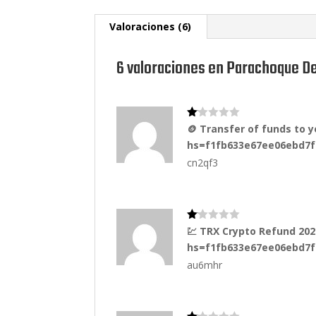
Valoraciones (6)
6 valoraciones en
Parachoque Del
Va
🪙 Transfer of funds to
lo
hs=f1fb633e67ee06ebd7
ra
do
cn2qf3
co
n
1
de
5
Va
💹 TRX Crypto Refund 20
lo
hs=f1fb633e67ee06ebd7
ra
do
au6mhr
co
n
1
de
5