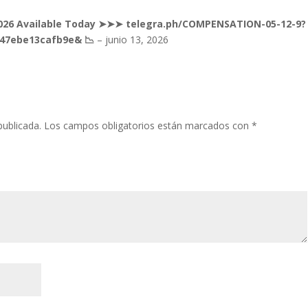
2026 Available Today ➤➤➤ telegra.ph/COMPENSATION-05-12-9?
f47ebe13cafb9e& 📉
–
junio 13, 2026
publicada.
Los campos obligatorios están marcados con
*