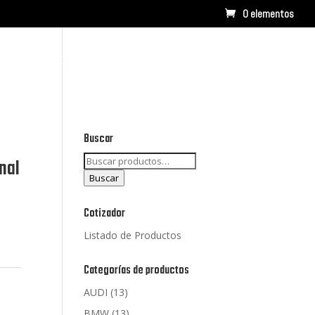
0 elementos
RCAS
CONTACTO
LISTADO DE PRODUCTOS
Buscar
Buscar
nal
por:
Buscar
Cotizador
Listado de Productos
Categorías de productos
AUDI
(13)
BMW
(13)