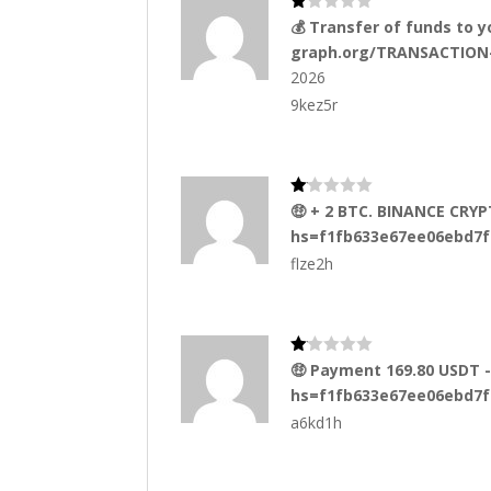
Va
💰 Transfer of funds to 
lo
graph.org/TRANSACTION
ra
do
2026
co
n
9kez5r
1
de
5
Va
🤑 + 2 BTC. BINANCE CRY
lo
hs=f1fb633e67ee06ebd7
ra
do
flze2h
co
n
1
de
5
Va
🤑 Payment 169.80 USDT 
lo
hs=f1fb633e67ee06ebd7
ra
do
a6kd1h
co
n
1
de
5