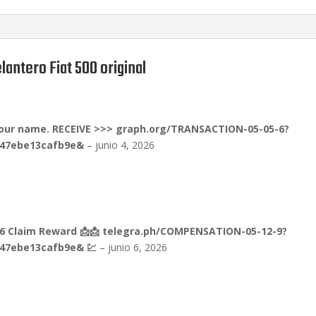
ba
s
e
a
va
lo
antero Fiat 500 original
ra
ci
on
e
s
de
cli
 your name. RECEIVE >>> graph.org/TRANSACTION-05-05-6?
en
f47ebe13cafb9e&
–
junio 4, 2026
te
s
26 Claim Reward 📩📩 telegra.ph/COMPENSATION-05-12-9?
f47ebe13cafb9e& 💹
–
junio 6, 2026