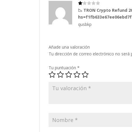
Va
📉 TRON Crypto Refund 
lo
hs=f1fb633e67ee06ebd7
ra
do
qusbkp
co
n
1
de
5
Añade una valoración
Tu dirección de correo electrónico no será 
Tu puntuación
*