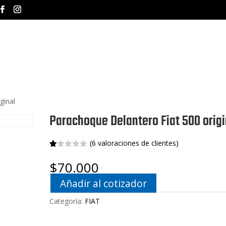
INICIO
NOSOTROS
MA
ginal
Parachoque Delantero Fiat 500 origi
(
6
valoraciones de clientes)
Va
6
lo
$
70.000
ra
do
Añadir al cotizador
co
n
1.
Categoría:
FIAT
00
de
5
en