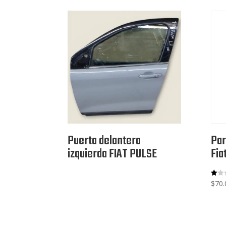
Puerta delantera
Par
izquierda FIAT PULSE
Fia
$
70.
V
al
or
ad
o
co
n
1.