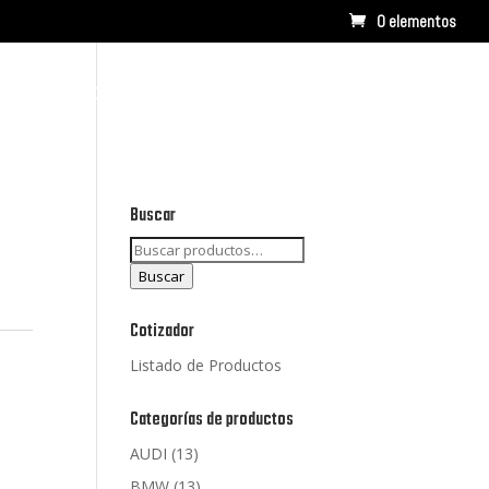
0 elementos
RCAS
CONTACTO
LISTADO DE PRODUCTOS
Buscar
Buscar
por:
Buscar
Cotizador
Listado de Productos
Categorías de productos
AUDI
(13)
BMW
(13)