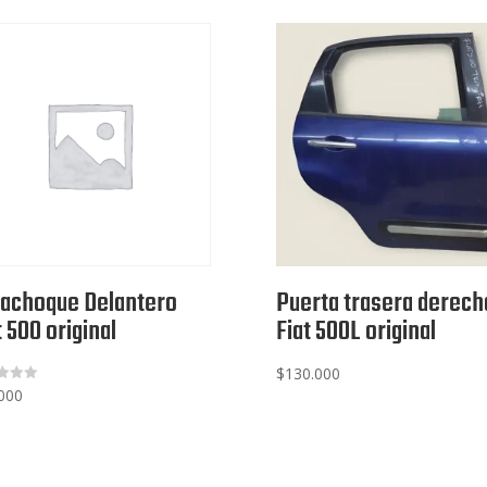
achoque Delantero
Puerta trasera derech
t 500 original
Fiat 500L original
$
130.000
000