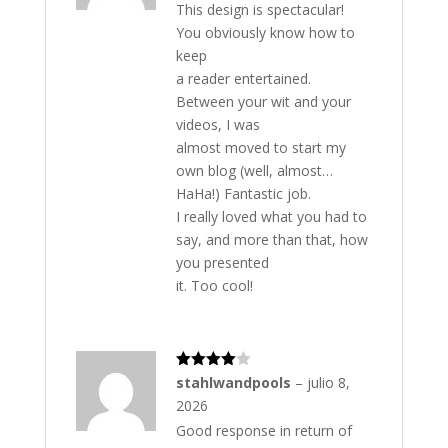
do
This design is spectacular!
co
n
You obviously know how to
1
keep
de
5
a reader entertained.
Between your wit and your
videos, I was
almost moved to start my
own blog (well, almost…
HaHa!) Fantastic job.
I really loved what you had to
say, and more than that, how
you presented
it. Too cool!
Valorado
stahlwandpools
–
julio 8,
con
4
de
2026
5
Good response in return of