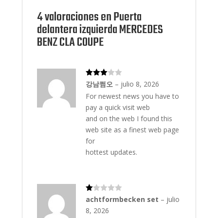
es
4 valoraciones en
Puerta
delantera izquierda MERCEDES
BENZ CLA COUPE
Valorad
강남쩜오
–
julio 8, 2026
o con
For newest news you have to
3
de 5
pay a quick visit web
and on the web I found this
web site as a finest web page
for
hottest updates.
Va
achtformbecken set
–
julio
lo
8, 2026
ra