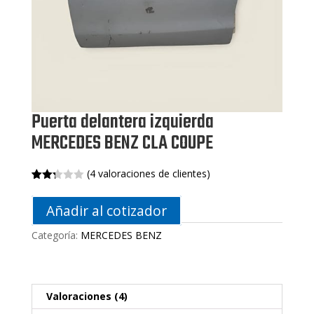
Puerta delantera izquierda
MERCEDES BENZ CLA COUPE
(
4
valoraciones de clientes)
Valor
4
ado
Añadir al cotizador
con
2.25
de 5
Categoría:
MERCEDES BENZ
en
base
a
valor
acion
es
Valoraciones (4)
de
client