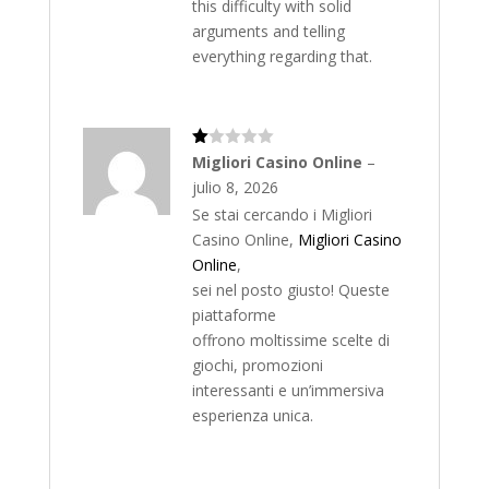
this difficulty with solid
arguments and telling
everything regarding that.
Va
Migliori Casino Online
–
lo
julio 8, 2026
ra
do
Se stai cercando i Migliori
co
n
Casino Online,
Migliori Casino
1
Online
,
de
5
sei nel posto giusto! Queste
piattaforme
offrono moltissime scelte di
giochi, promozioni
interessanti e un’immersiva
esperienza unica.