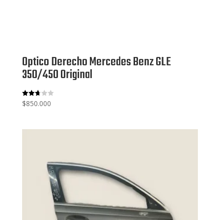
Optico Derecho Mercedes Benz GLE
350/450 Original
$
850.000
Valora
do
con
2.68
de 5