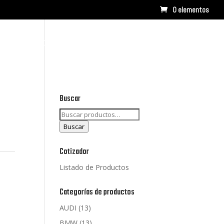
0 elementos
RCAS
CONTACTO
LISTADO DE PRODUCTOS
Buscar
Buscar
por:
Buscar
Cotizador
Listado de Productos
Categorías de productos
AUDI
(13)
BMW
(13)