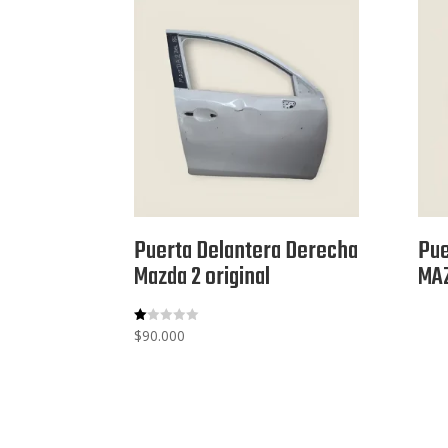
Puerta Delantera Derecha
Pue
Mazda 2 original
MA
$
90.000
V
al
or
ad
o
co
n
1.
00
de