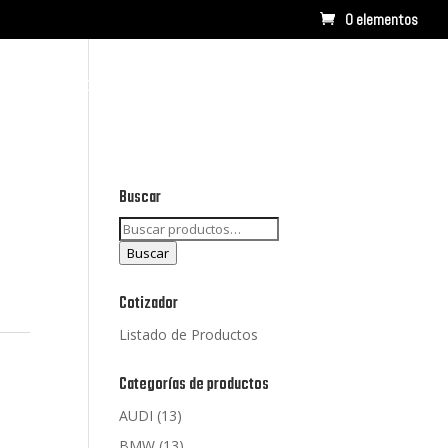
0 elementos
RCAS
CONTACTO
LISTADO DE PRODUCTOS
Buscar
Buscar
por:
Buscar
Cotizador
Listado de Productos
Categorías de productos
AUDI
(13)
BMW
(13)