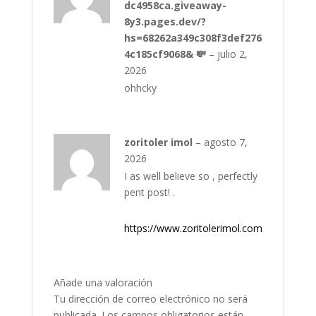
dc4958ca.giveaway-
ra
do
8y3.pages.dev/?
co
n
hs=68262a349c308f3def276
1
4c185cf9068& 💸
–
julio 2,
de
5
2026
ohhcky
zoritoler imol
–
agosto 7,
2026
I as well believe so , perfectly
pent post! .
https://www.zoritolerimol.com
Añade una valoración
Tu dirección de correo electrónico no será
publicada.
Los campos obligatorios están