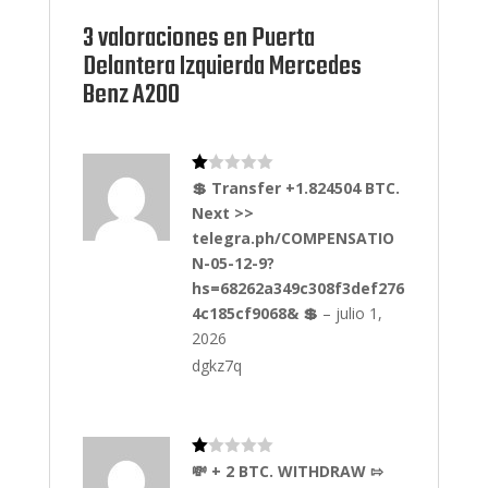
e
a
3 valoraciones en
Puerta
va
lo
Delantera Izquierda Mercedes
ra
ci
Benz A200
on
e
s
de
cli
en
Va
💲 Transfer +1.824504 BTC.
te
lo
s
Next >>
ra
do
telegra.ph/COMPENSATIO
co
n
N-05-12-9?
1
hs=68262a349c308f3def276
de
5
4c185cf9068& 💲
–
julio 1,
2026
dgkz7q
Va
💸 + 2 BTC. WITHDRAW ⇰
lo