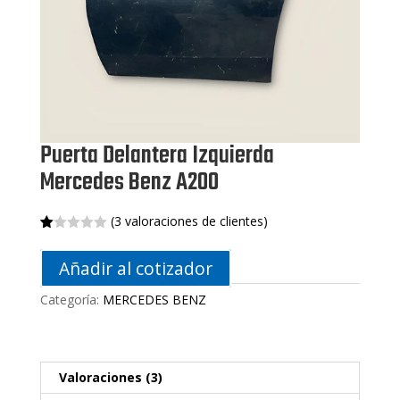
Puerta Delantera Izquierda
Mercedes Benz A200
(
3
valoraciones de clientes)
Va
2
lo
Añadir al cotizador
ra
do
co
Categoría:
MERCEDES BENZ
n
1.
00
de
5
en
Valoraciones (3)
ba
s