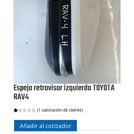
Espejo retrovisor izquierdo TOYOTA
RAV4
(
1
valoración de cliente)
Va
1
lo
Añadir al cotizador
ra
do
co