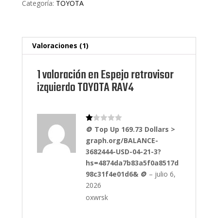
Categoría:
TOYOTA
n
1.
00
de
5
en
Valoraciones (1)
ba
s
e
a
1 valoración en
Espejo retrovisor
va
lo
izquierdo TOYOTA RAV4
ra
ci
ón
de
un
cli
Va
en
🪙 Top Up 169.73 Dollars >
lo
te
graph.org/BALANCE-
ra
do
3682444-USD-04-21-3?
co
n
hs=4874da7b83a5f0a8517d
1
98c31f4e01d6& 🪙
–
julio 6,
de
5
2026
oxwrsk