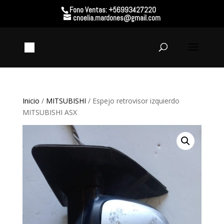
Fono Ventas: +56993427220
cnoelia.mardones@gmail.com
Inicio
/
MITSUBISHI
/ Espejo retrovisor izquierdo
MITSUBISHI ASX