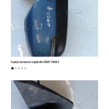
Espejo retrovisor izquierdo CHERY TIGGO 2
Valorado
con
1.00
de
5